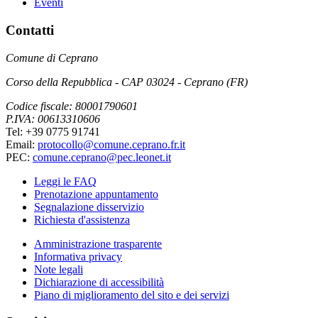
Eventi
Contatti
Comune di Ceprano
Corso della Repubblica - CAP 03024 - Ceprano (FR)
Codice fiscale: 80001790601
P.IVA: 00613310606
Tel: +39 0775 91741
Email:
protocollo@comune.ceprano.fr.it
PEC:
comune.ceprano@pec.leonet.it
Leggi le FAQ
Prenotazione appuntamento
Segnalazione disservizio
Richiesta d'assistenza
Amministrazione trasparente
Informativa privacy
Note legali
Dichiarazione di accessibilità
Piano di miglioramento del sito e dei servizi