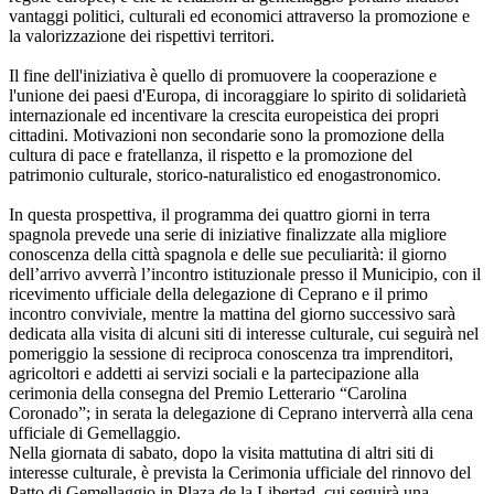
vantaggi politici, culturali ed economici attraverso la promozione e
la valorizzazione dei rispettivi territori.
Il fine dell'iniziativa è quello di promuovere la cooperazione e
l'unione dei paesi d'Europa, di incoraggiare lo spirito di solidarietà
internazionale ed incentivare la crescita europeistica dei propri
cittadini. Motivazioni non secondarie sono la promozione della
cultura di pace e fratellanza, il rispetto e la promozione del
patrimonio culturale, storico-naturalistico ed enogastronomico.
In questa prospettiva, il programma dei quattro giorni in terra
spagnola prevede una serie di iniziative finalizzate alla migliore
conoscenza della città spagnola e delle sue peculiarità: il giorno
dell’arrivo avverrà l’incontro istituzionale presso il Municipio, con il
ricevimento ufficiale della delegazione di Ceprano e il primo
incontro conviviale, mentre la mattina del giorno successivo sarà
dedicata alla visita di alcuni siti di interesse culturale, cui seguirà nel
pomeriggio la sessione di reciproca conoscenza tra imprenditori,
agricoltori e addetti ai servizi sociali e la partecipazione alla
cerimonia della consegna del Premio Letterario “Carolina
Coronado”; in serata la delegazione di Ceprano interverrà alla cena
ufficiale di Gemellaggio.
Nella giornata di sabato, dopo la visita mattutina di altri siti di
interesse culturale, è prevista la Cerimonia ufficiale del rinnovo del
Patto di Gemellaggio in Plaza de la Libertad, cui seguirà una