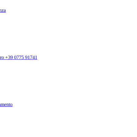
enza
ero +39 0775 91741
amento