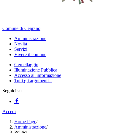
Comune di Ceprano
Amministrazione
Novità
Servizi
Vivere il comune
Gemellaggio
Illuminazione Pubblica
Accesso all'informazione
Tutti gli argomenti...
Seguici su
Accedi
Home Page
/
Amministrazione
/
Politici