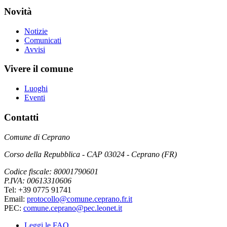
Novità
Notizie
Comunicati
Avvisi
Vivere il comune
Luoghi
Eventi
Contatti
Comune di Ceprano
Corso della Repubblica - CAP 03024 - Ceprano (FR)
Codice fiscale: 80001790601
P.IVA: 00613310606
Tel: +39 0775 91741
Email:
protocollo@comune.ceprano.fr.it
PEC:
comune.ceprano@pec.leonet.it
Leggi le FAQ