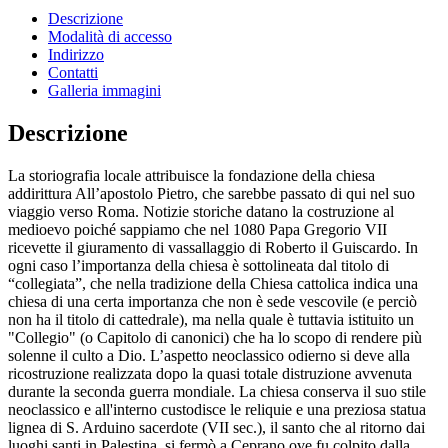
Descrizione
Modalità di accesso
Indirizzo
Contatti
Galleria immagini
Descrizione
La storiografia locale attribuisce la fondazione della chiesa
addirittura All’apostolo Pietro, che sarebbe passato di qui nel suo
viaggio verso Roma. Notizie storiche datano la costruzione al
medioevo poiché sappiamo che nel 1080 Papa Gregorio VII
ricevette il giuramento di vassallaggio di Roberto il Guiscardo. In
ogni caso l’importanza della chiesa è sottolineata dal titolo di
“collegiata”, che nella tradizione della Chiesa cattolica indica una
chiesa di una certa importanza che non è sede vescovile (e perciò
non ha il titolo di cattedrale), ma nella quale è tuttavia istituito un
"Collegio" (o Capitolo di canonici) che ha lo scopo di rendere più
solenne il culto a Dio. L’aspetto neoclassico odierno si deve alla
ricostruzione realizzata dopo la quasi totale distruzione avvenuta
durante la seconda guerra mondiale. La chiesa conserva il suo stile
neoclassico e all'interno custodisce le reliquie e una preziosa statua
lignea di S. Arduino sacerdote (VII sec.), il santo che al ritorno dai
luoghi santi in Palestina, si fermò a Ceprano ove fu colpito dalla