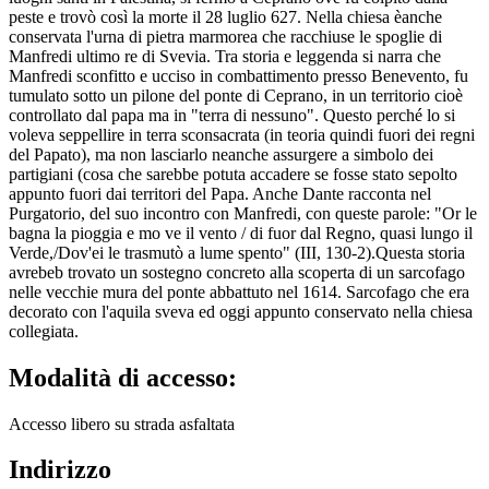
peste e trovò così la morte il 28 luglio 627. Nella chiesa èanche
conservata l'urna di pietra marmorea che racchiuse le spoglie di
Manfredi ultimo re di Svevia. Tra storia e leggenda si narra che
Manfredi sconfitto e ucciso in combattimento presso Benevento, fu
tumulato sotto un pilone del ponte di Ceprano, in un territorio cioè
controllato dal papa ma in "terra di nessuno". Questo perché lo si
voleva seppellire in terra sconsacrata (in teoria quindi fuori dei regni
del Papato), ma non lasciarlo neanche assurgere a simbolo dei
partigiani (cosa che sarebbe potuta accadere se fosse stato sepolto
appunto fuori dai territori del Papa. Anche Dante racconta nel
Purgatorio, del suo incontro con Manfredi, con queste parole: "Or le
bagna la pioggia e mo ve il vento / di fuor dal Regno, quasi lungo il
Verde,/Dov'ei le trasmutò a lume spento" (III, 130-2).Questa storia
avrebeb trovato un sostegno concreto alla scoperta di un sarcofago
nelle vecchie mura del ponte abbattuto nel 1614. Sarcofago che era
decorato con l'aquila sveva ed oggi appunto conservato nella chiesa
collegiata.
Modalità di accesso:
Accesso libero su strada asfaltata
Indirizzo