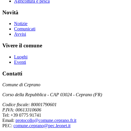
Agricoltura e pesca
Novità
Notizie
Comunicati
Avvisi
Vivere il comune
Luoghi
Eventi
Contatti
Comune di Ceprano
Corso della Repubblica - CAP 03024 - Ceprano (FR)
Codice fiscale: 80001790601
P.IVA: 00613310606
Tel: +39 0775 91741
Email:
protocollo@comune.ceprano.fr.it
PEC:
comune.ceprano@pec.leonet.it