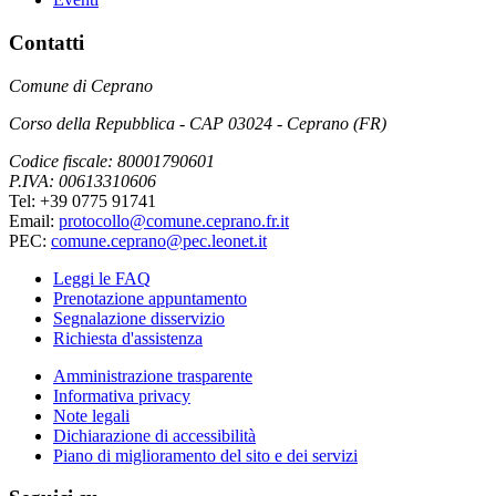
Contatti
Comune di Ceprano
Corso della Repubblica - CAP 03024 - Ceprano (FR)
Codice fiscale: 80001790601
P.IVA: 00613310606
Tel: +39 0775 91741
Email:
protocollo@comune.ceprano.fr.it
PEC:
comune.ceprano@pec.leonet.it
Leggi le FAQ
Prenotazione appuntamento
Segnalazione disservizio
Richiesta d'assistenza
Amministrazione trasparente
Informativa privacy
Note legali
Dichiarazione di accessibilità
Piano di miglioramento del sito e dei servizi