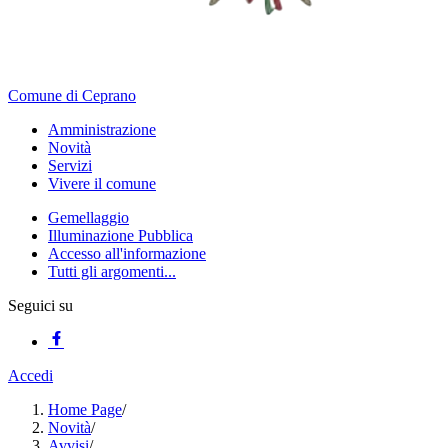
Comune di Ceprano
Amministrazione
Novità
Servizi
Vivere il comune
Gemellaggio
Illuminazione Pubblica
Accesso all'informazione
Tutti gli argomenti...
Seguici su
Accedi
Home Page
/
Novità
/
Avvisi
/