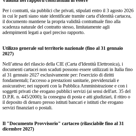
Validità nei rapporti contrattuali in essere
Per i contratti, sia pubblici che privati, stipulati entro il 3 agosto 2026
in cui le parti siano state identificate tramite carta d'identità cartacea,
il documento mantiene la propria validità contrattuale fino alla
scadenza naturale del contratto stesso, limitatamente agli
adempimenti legati a quel preciso rapporto.
Utilizzo generale sul territorio nazionale (fino al 31 gennaio
2027)
Nell’attesa del rilascio della CIE (Carta d'Identità Elettronica), i
documenti cartacei non scaduti possono essere utilizzati in Italia fino
al 31 gennaio 2027 esclusivamente per: l'esercizio di diritti
fondamentali; l'accesso a prestazioni sanitarie, previdenziali e
assicurative; nei rapporti con la Pubblica Amministrazione e con i
soggetti privati che erogano pubblici servizi (ai sensi dell'art. 35 del
D.P.R. n. 445/2000); la consegna di posta e atti giudiziari, il ritiro o
il deposito di denaro presso istituti bancari e istituti che erogano
servizi finanziari o postali.
Il "Documento Provvisorio" cartaceo (rilasciabile fino al 31
dicembre 2027)