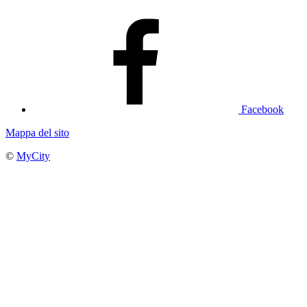
Facebook
Mappa del sito
©
MyCity