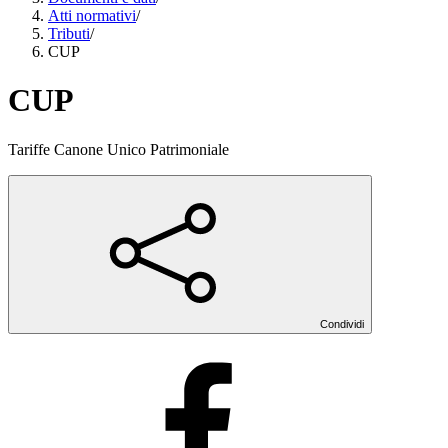
Atti normativi
/
Tributi
/
CUP
CUP
Tariffe Canone Unico Patrimoniale
Condividi