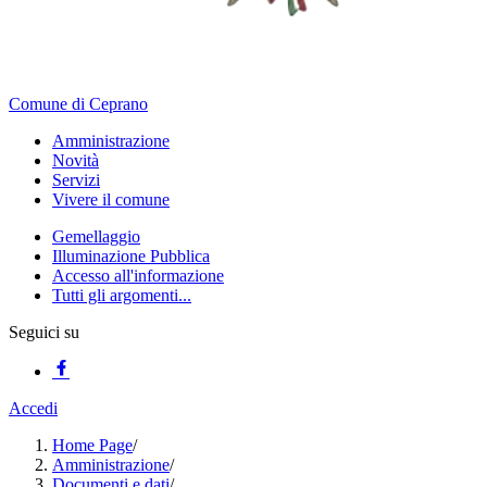
Comune di Ceprano
Amministrazione
Novità
Servizi
Vivere il comune
Gemellaggio
Illuminazione Pubblica
Accesso all'informazione
Tutti gli argomenti...
Seguici su
Accedi
Home Page
/
Amministrazione
/
Documenti e dati
/