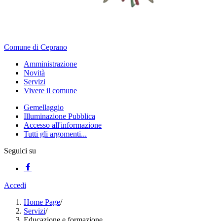
Comune di Ceprano
Amministrazione
Novità
Servizi
Vivere il comune
Gemellaggio
Illuminazione Pubblica
Accesso all'informazione
Tutti gli argomenti...
Seguici su
Accedi
Home Page
/
Servizi
/
Educazione e formazione